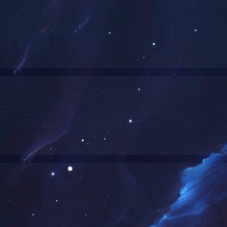
新产品推荐
CD-W001
CD-Q002