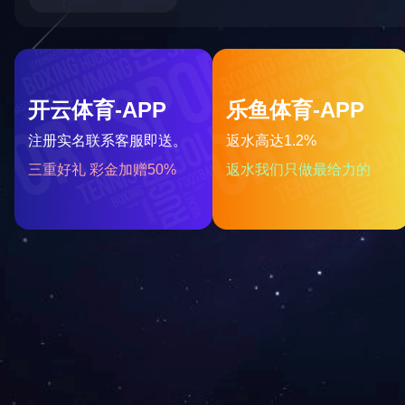
CD-K006
在线客服 ：
服务热线：0576-82728666-0