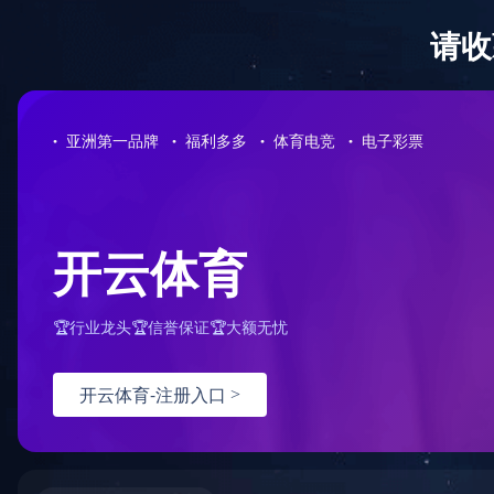
安博官网体育(中国)有限公司官网欢迎您！客服热线：0576-827
首页
>>
新产品推荐