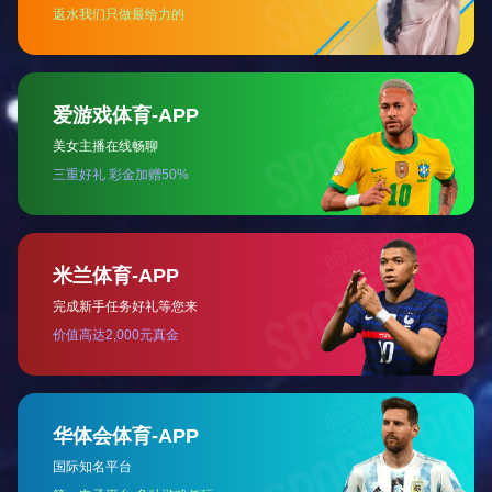
CD-B015