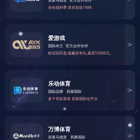
CD-BMN02