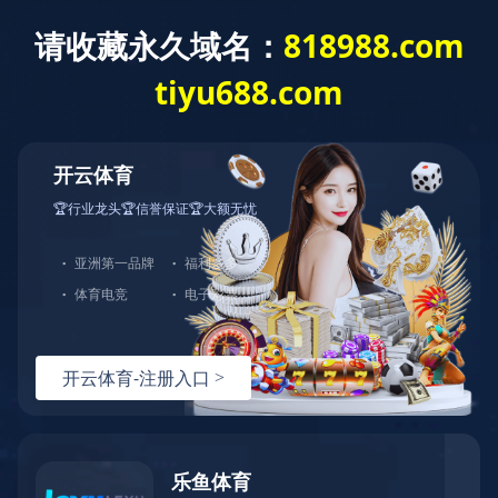
安博官网体育(中国)有限公司官网欢迎您！客服热线：
中文站
English
|
0576-82728666-0
首页
>>
产品中心
产品中心