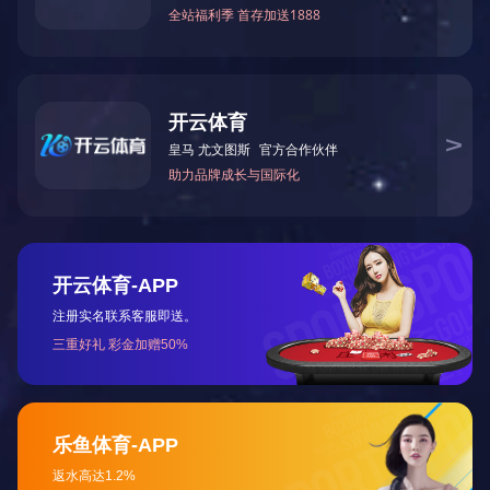
CD-BMN01