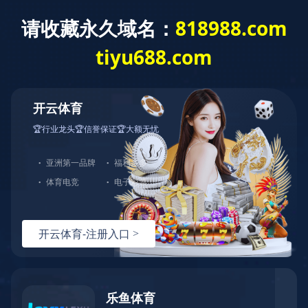
安博官网体育(中国)有限公司官网欢迎您！客服热线：0576-
中文站
English
|
82728666-0
首页
>>
产品中心
>>
秋千
CD
·Gr