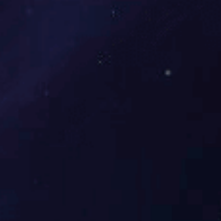
CD-SP01