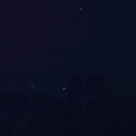
CD-TS07