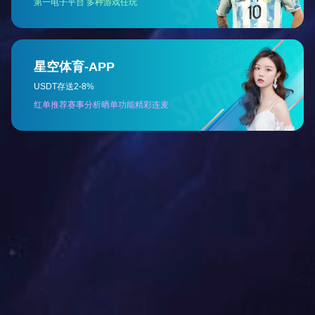
CD-TS09