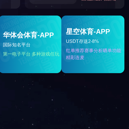
5.2C43-44 5.2D 05-06...