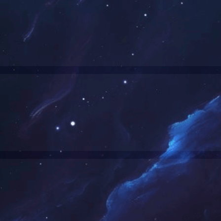
新闻中心
波）出口跨境电商博览会 欢迎新老客户莅临指导
8-831/833 地址：中国宁波国际会展中心展会时间：2023年5月31日-6月2日...
博览会 欢迎新老客户莅临指导
莅临指导摊位号：A1222展会地址：厦门国际会展中心展会时间：2023年5月26日-5
33届广交会 欢迎新老客户莅临指导
新老客户莅临指导参展时间： 2023年5月1-5号地点：广州市琶洲会馆5.2福建康莱宝摊号位：
公告
定合格投资者公开发行股票并在全国中小企业股份转让系统精选层挂牌，现正接受方正证