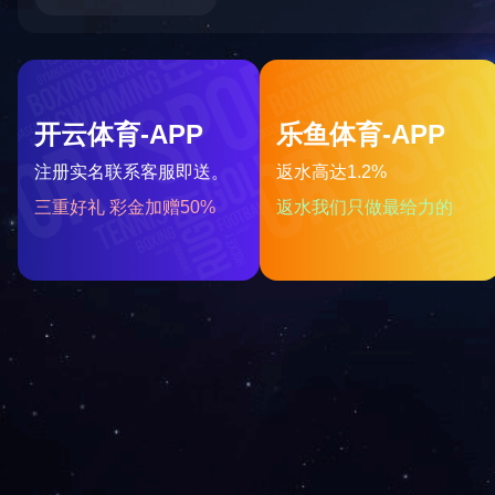
我司将参加2019年春季广交
20
20
我司将参加2019年春季第125届广交会 欢迎广大新老客
在线客服 ：
服务热线：0576-82728666-0
电子邮箱: hr@chinaklb.com
公司地址：浙江省台州市椒江区闻
室）
友情链接：